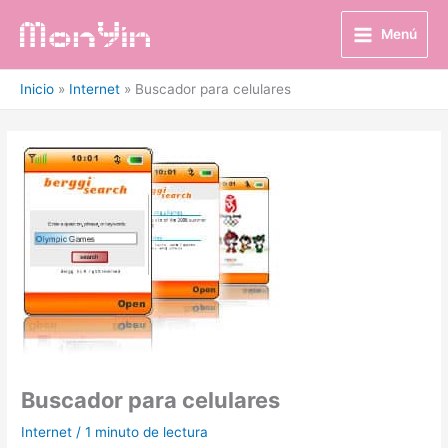
Ir
al
Menú
contenido
Inicio
Internet
Buscador para celulares
Buscador para celulares
Internet
/
1 minuto de lectura