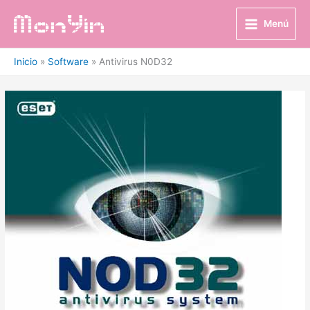
Ir
al
Menú
contenido
Inicio
Software
Antivirus N0D32